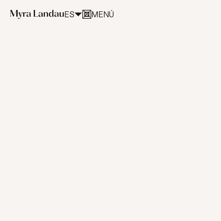
ES
MENÚ
CERRAR
El legado de
Myra