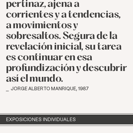
pertinaz,
ajena
a
corrientes
y
a
tendencias,
a
movimientos
y
sobresaltos.
Segura
de
la
revelación
inicial,
su
tarea
es
continuar
en
esa
profundización
y
descubrir
así
el
mundo.
⎯ JORGE ALBERTO MANRIQUE, 1987
EXPOSICIONES INDIVIDUALES