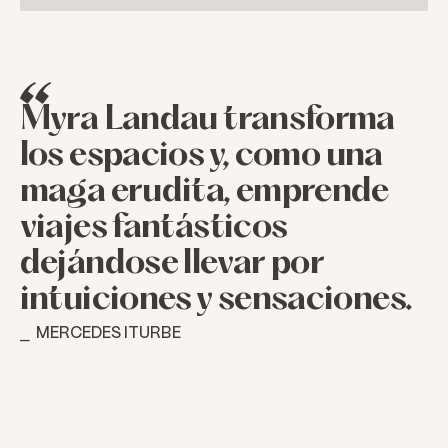
Myra
Landau
transforma
los
espacios
y,
como
una
maga
erudita,
emprende
viajes
fantásticos
dejándose
llevar
por
intuiciones
y
sensaciones.
⎯ MERCEDES ITURBE